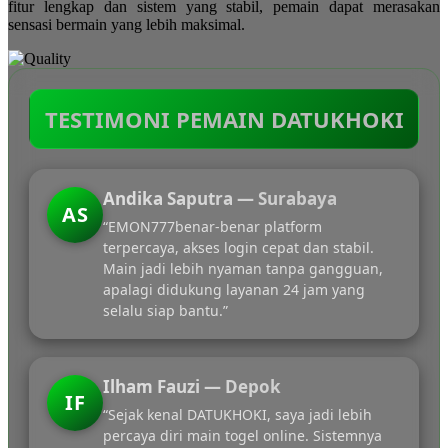
fitur lengkap dan sistem yang stabil, pemain dapat merasakan
sensasi bermain yang lebih maksimal.
TESTIMONI PEMAIN DATUKHOKI
Andika Saputra — Surabaya
AS
“EMON777benar-benar platform
terpercaya, akses login cepat dan stabil.
Main jadi lebih nyaman tanpa gangguan,
apalagi didukung layanan 24 jam yang
selalu siap bantu.”
Ilham Fauzi — Depok
IF
“Sejak kenal DATUKHOKI, saya jadi lebih
percaya diri main togel online. Sistemnya