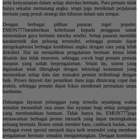
serta kenyamanan dalam setiap aktivitas bermain. Para pemain tidak
hanya sekadar memasang angka, tetapi juga menikmati perjalanan
bermain yang penuh strategi dan hiburan dalam satu tempat.
Dengan berbagai pilihan pasaran togel populer,
EMON777memberikan kebebasan kepada pengguna untuk
menentukan gaya bermain mereka sendiri. Setiap pasaran memiliki
karakteristik dan peluang tersendiri, sehingga pemain dapat
mengeksplorasi berbagai kombinasi angka dengan cara yang lebih
fleksibel. Hal ini menjadikan pengalaman bermain terasa lebih
dinamis dan tidak monoton, sehingga cocok bagi pemain pemula
maupun yang sudah berpengalaman. Selain itu, sistem yang
digunakan telah dilengkapi dengan teknologi keamanan yang
memastikan setiap data dan transaksi pemain terlindungi dengan
baik. Proses deposit dan penarikan dana juga dirancang cepat dan
praktis, sehingga pemain dapat fokus menikmati permainan tanpa
hambatan.
Dukungan layanan pelanggan yang tersedia sepanjang waktu
semakin menambah rasa aman dan nyaman bagi setiap pengguna
yang membutuhkan bantuan. Tidak hanya itu, EMON777juga
menawarkan berbagai promo menarik yang dapat meningkatkan
peluang bermain. Bonus untuk member baru, cashback harian, serta
berbagai event spesial menjadi daya tarik tersendiri yang membuat
pengalaman bermain semakin menguntungkan. Dengan kombinasi