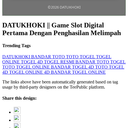
©2026 DATUKHOKI
DATUKHOKI || Game Slot Digital
Pertama Dengan Penghasilan Melimpah
Trending Tags
DATUKHOKI
BANDAR TOTO
TOTO TOGEL
TOGEL
ONLINE
TOGEL 4D
TOGEL RESMI
BANDAR TOTO TOGEL
TOTO TOGEL ONLINE
BANDAR TOGEL 4D
TOTO TOGEL
4D
TOGEL ONLINE 4D
BANDAR TOGEL ONLINE
The links above have been automatically generated based on tag
usage by third-party designers on the TeePublic platform.
Share this design: