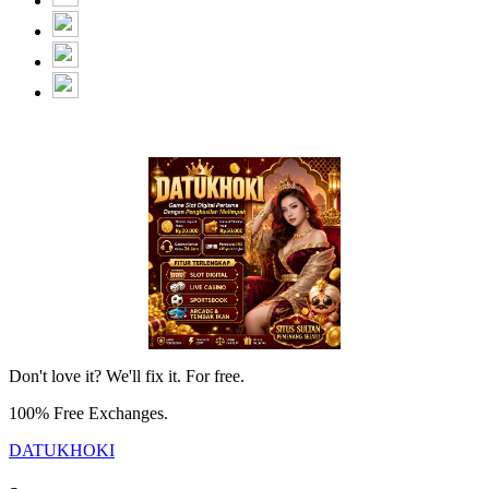
Don't love it? We'll fix it. For free.
100% Free Exchanges.
DATUKHOKI