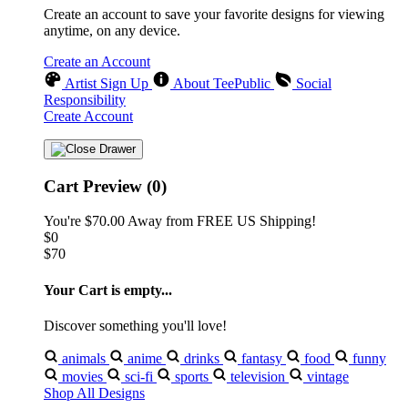
Create an account to save your favorite designs for viewing
anytime, on any device.
Create an Account
Artist Sign Up
About TeePublic
Social
Responsibility
Create Account
Cart Preview (0)
You're
$70.00
Away from
FREE US Shipping!
$0
$70
Your Cart is empty...
Discover something you'll love!
animals
anime
drinks
fantasy
food
funny
movies
sci-fi
sports
television
vintage
Shop All Designs