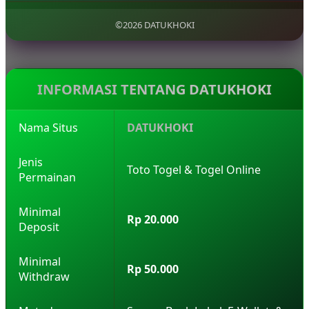
internasional populer yang bisa dimainkan setiap
Ya, EMON777menawarkan berbagai bonus menarik
hari.
seperti bonus member baru, cashback, dan promo
©2026 DATUKHOKI
harian yang dapat meningkatkan peluang
kemenangan pemain.
INFORMASI TENTANG DATUKHOKI
Nama Situs
DATUKHOKI
Jenis
Toto Togel & Togel Online
Permainan
Minimal
Rp 20.000
Deposit
Minimal
Rp 50.000
Withdraw