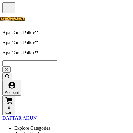
Apa Carik Palku??
Apa Carik Palku??
Apa Carik Palku??
Account
0
Cart
DAFTAR AKUN
Explore Categories