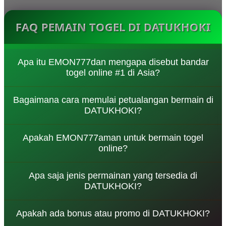
FAQ PEMAIN TOGEL DI DATUKHOKI
Apa itu EMON777dan mengapa disebut bandar
togel online #1 di Asia?
EMON777adalah platform permainan togel online
Bagaimana cara memulai petualangan bermain di
yang menawarkan berbagai pasaran populer di Asia
DATUKHOKI?
dengan sistem modern, keamanan tinggi, dan
pelayanan profesional sehingga menjadi pilihan
Pengguna cukup melakukan pendaftaran akun,
utama para pemain.
Apakah EMON777aman untuk bermain togel
melakukan login, kemudian memilih pasaran togel
online?
yang diinginkan. Setelah itu, pemain bisa langsung
memasang angka dan menikmati pengalaman
EMON777menggunakan sistem keamanan modern
bermain yang mudah dan cepat.
Apa saja jenis permainan yang tersedia di
dan enkripsi data untuk melindungi informasi
DATUKHOKI?
pengguna, sehingga memberikan pengalaman
bermain yang aman dan terpercaya.
EMON777menyediakan berbagai jenis permainan
Apakah ada bonus atau promo di DATUKHOKI?
togel seperti 4D, 3D, 2D, serta berbagai pasaran