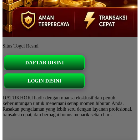
Situs Togel Resmi
DAFTAR DISINI
LOGIN DISINI
DATUKHOKI hadir dengan nuansa eksklusif dan penuh
keberuntungan untuk menemani setiap momen hiburan Anda.
Rasakan pengalaman yang lebih seru dengan layanan profesional,
transaksi cepat, dan berbagai bonus menarik setiap hari.