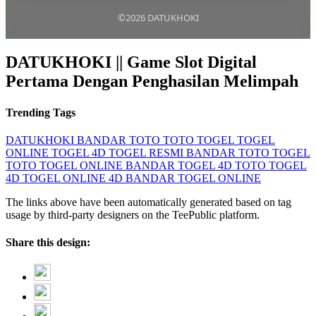
©2026 DATUKHOKI
DATUKHOKI || Game Slot Digital
Pertama Dengan Penghasilan Melimpah
Trending Tags
DATUKHOKI
BANDAR TOTO
TOTO TOGEL
TOGEL
ONLINE
TOGEL 4D
TOGEL RESMI
BANDAR TOTO TOGEL
TOTO TOGEL ONLINE
BANDAR TOGEL 4D
TOTO TOGEL
4D
TOGEL ONLINE 4D
BANDAR TOGEL ONLINE
The links above have been automatically generated based on tag
usage by third-party designers on the TeePublic platform.
Share this design: