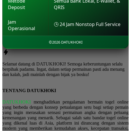
Metode
Semua Bank Lokal, E-Wallet, &
Deposit
QRIS
Jam
🕒 24 Jam Nonstop Full Service
Operasional
©2026 DATUKHOKI
Selamat datang di DATUKHOKI! Semoga keberuntungan selalu
berpihak padamu. Ingat, dalam setiap permainan pasti ada menang
dan kalah, jadi mainlah dengan bijak ya bosku!
TENTANG DATUKHOKI
DATUKHOKI
menghadirkan pengalaman bermain togel online
yang berbeda dengan konsep petualangan seru bagi setiap pemain
yang ingin merasakan sensasi permainan angka dengan peluang
kemenangan yang menarik. Sebagai salah satu bandar togel online
yang dikenal luas di Asia, platform ini dirancang dengan sistem
modern yang memberikan kemudahan akses, kecepatan transaksi,