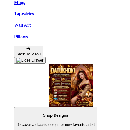
Mugs
Tapestries
Wall Art
Pillows
Back To Menu
Shop Designs
Discover a classic design or new favorite artist