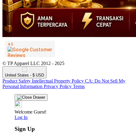
© TP Apparel LLC 2012 - 2025
United States - $ USD
Product Safety
Intellectual Property Policy
CA: Do Not Sell My
Personal Information
Privacy Policy
Terms
Welcome Guest!
Log In
Sign Up