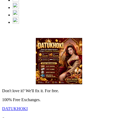
Don't love it? We'll fix it. For free.
100% Free Exchanges.
DATUKHOKI