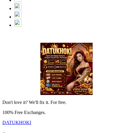
Don't love it? We'll fix it. For free.
100% Free Exchanges.
DATUKHOKI