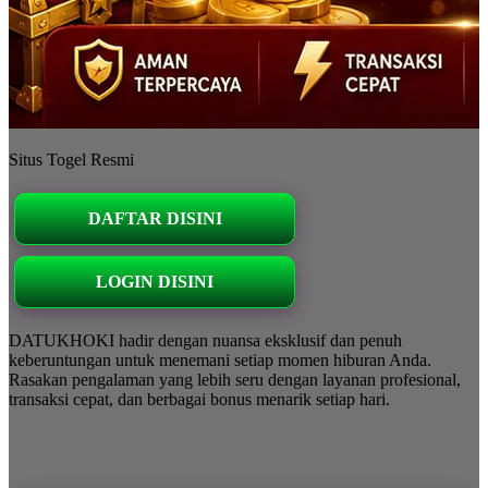
Situs Togel Resmi
DAFTAR DISINI
LOGIN DISINI
DATUKHOKI hadir dengan nuansa eksklusif dan penuh
keberuntungan untuk menemani setiap momen hiburan Anda.
Rasakan pengalaman yang lebih seru dengan layanan profesional,
transaksi cepat, dan berbagai bonus menarik setiap hari.