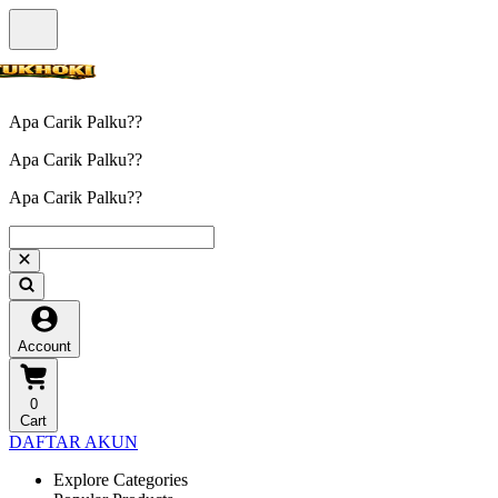
Apa Carik Palku??
Apa Carik Palku??
Apa Carik Palku??
Account
0
Cart
DAFTAR AKUN
Explore Categories