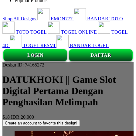
Popular Products
Shop All Designs
EMON777
BANDAR TOTO
TOTO TOGEL
TOGEL ONLINE
TOGEL
4D
TOGEL RESMI
BANDAR TOGEL
LOGIN
DAFTAR
Design ID: 74165272
DATUKHOKI || Game Slot
Digital Pertama Dengan
Penghasilan Melimpah
$18
IDR 20.000
Create an account to favorite this design!