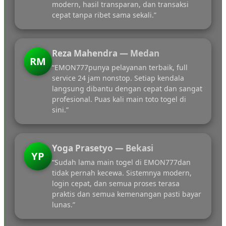
modern, hasil transparan, dan transaksi
cepat tanpa ribet sama sekali.”
Reza Mahendra — Medan
RM
“EMON777punya pelayanan terbaik, full
service 24 jam nonstop. Setiap kendala
langsung dibantu dengan cepat dan sangat
profesional. Puas kali main toto togel di
sini.”
Yoga Prasetyo — Bekasi
YP
“Sudah lama main togel di EMON777dan
tidak pernah kecewa. Sistemnya modern,
login cepat, dan semua proses terasa
praktis dan semua kemenangan pasti bayar
lunas.”