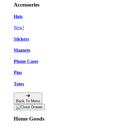
Accessories
Hats
New!
Stickers
Magnets
Phone Cases
Pins
Totes
Back To Menu
Home Goods