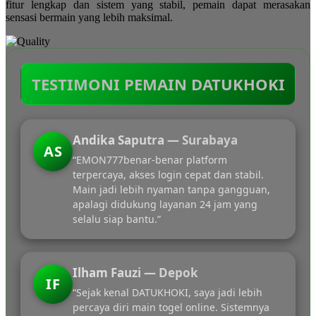
fitur lengkap dan sistem yang stabil, pemain dapat merasakan
sensasi bermain yang lebih maksimal.
TESTIMONI PEMAIN DATUKHOKI
Andika Saputra — Surabaya
AS
“EMON777benar-benar platform
terpercaya, akses login cepat dan stabil.
Main jadi lebih nyaman tanpa gangguan,
apalagi didukung layanan 24 jam yang
selalu siap bantu.”
Ilham Fauzi — Depok
IF
“Sejak kenal DATUKHOKI, saya jadi lebih
percaya diri main togel online. Sistemnya