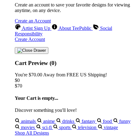
Create an account to save your favorite designs for viewing
anytime, on any device.
Create an Account
Artist Sign Up
About TeePublic
Social
Responsibility
Create Account
Cart Preview (0)
You're
$70.00
Away from
FREE US Shipping!
$0
$70
Your Cart is empty...
Discover something you'll love!
animals
anime
drinks
fantasy
food
funny
movies
sci-fi
sports
television
vintage
Shop All Designs