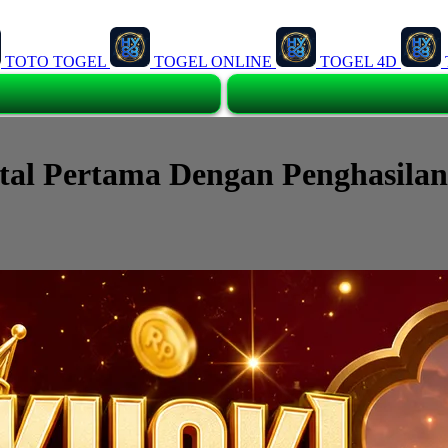
TOTO TOGEL
TOGEL ONLINE
TOGEL 4D
al Pertama Dengan Penghasila