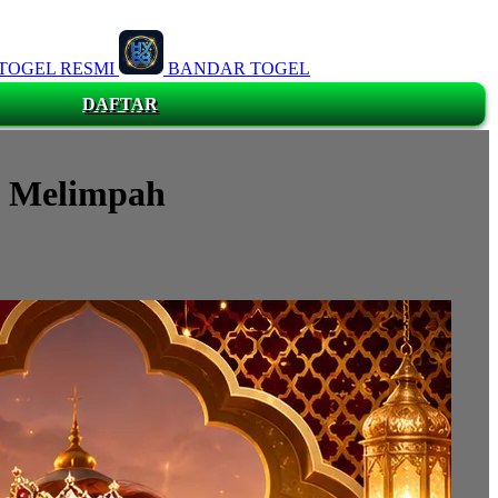
TOGEL RESMI
BANDAR TOGEL
DAFTAR
n Melimpah