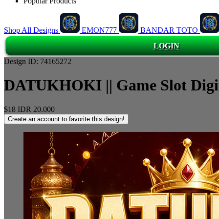
Popular Products
Shop All Designs
EMON777
BANDAR TOTO
LOGIN
Design ID: 74165272
DATUKHOKI || Game Slot Digit
$18
IDR 20.000
Create an account to favorite this design!