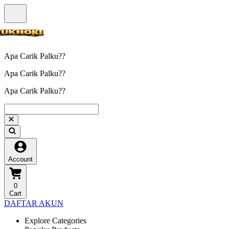
Apa Carik Palku??
Apa Carik Palku??
Apa Carik Palku??
Account
0
Cart
DAFTAR AKUN
Explore Categories