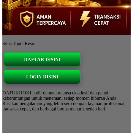
Situs Togel Resmi
DAFTAR DISINI
LOGIN DISINI
DATUKHOKI hadir dengan nuansa eksklusif dan penuh
keberuntungan untuk menemani setiap momen hiburan Anda.
Rasakan pengalaman yang lebih seru dengan layanan profesional,
transaksi cepat, dan berbagai bonus menarik setiap hari.