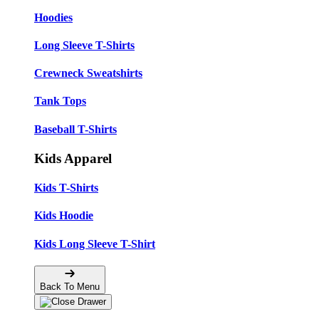
Hoodies
Long Sleeve T-Shirts
Crewneck Sweatshirts
Tank Tops
Baseball T-Shirts
Kids Apparel
Kids T-Shirts
Kids Hoodie
Kids Long Sleeve T-Shirt
Back To Menu