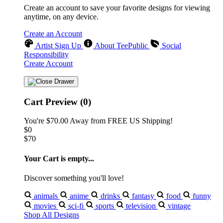
Create an account to save your favorite designs for viewing
anytime, on any device.
Create an Account
Artist Sign Up
About TeePublic
Social
Responsibility
Create Account
Cart Preview (0)
You're
$70.00
Away from
FREE US Shipping!
$0
$70
Your Cart is empty...
Discover something you'll love!
animals
anime
drinks
fantasy
food
funny
movies
sci-fi
sports
television
vintage
Shop All Designs