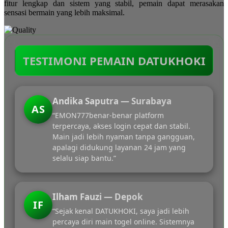
fitur lengkap dan sistem yang stabil, pemain dapat merasakan
sensasi bermain yang lebih maksimal.
TESTIMONI PEMAIN DATUKHOKI
Andika Saputra — Surabaya
AS
“EMON777benar-benar platform
terpercaya, akses login cepat dan stabil.
Main jadi lebih nyaman tanpa gangguan,
apalagi didukung layanan 24 jam yang
selalu siap bantu.”
Ilham Fauzi — Depok
IF
“Sejak kenal DATUKHOKI, saya jadi lebih
percaya diri main togel online. Sistemnya