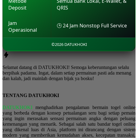
Metode
Semua Bank Lokal, E-Wallet, &
Deposit
QRIS
Jam
🕒 24 Jam Nonstop Full Service
Operasional
©2026 DATUKHOKI
Selamat datang di DATUKHOKI! Semoga keberuntungan selalu
berpihak padamu. Ingat, dalam setiap permainan pasti ada menang
dan kalah, jadi mainlah dengan bijak ya bosku!
TENTANG DATUKHOKI
DATUKHOKI
menghadirkan pengalaman bermain togel online
yang berbeda dengan konsep petualangan seru bagi setiap pemain
yang ingin merasakan sensasi permainan angka dengan peluang
kemenangan yang menarik. Sebagai salah satu bandar togel online
yang dikenal luas di Asia, platform ini dirancang dengan sistem
modern yang memberikan kemudahan akses, kecepatan transaksi,