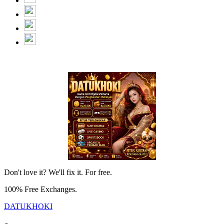
Don't love it? We'll fix it. For free.
100% Free Exchanges.
DATUKHOKI