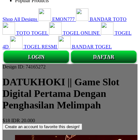
Popular Products
Shop All Designs
EMON777
BANDAR TOTO
TOTO TOGEL
TOGEL ONLINE
TOGEL
4D
TOGEL RESMI
BANDAR TOGEL
LOGIN
DAFTAR
Design ID: 74165272
DATUKHOKI || Game Slot
Digital Pertama Dengan
Penghasilan Melimpah
$18
IDR 20.000
Create an account to favorite this design!