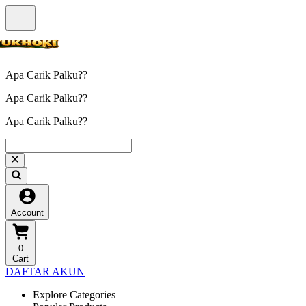
Apa Carik Palku??
Apa Carik Palku??
Apa Carik Palku??
Account
0
Cart
DAFTAR AKUN
Explore Categories