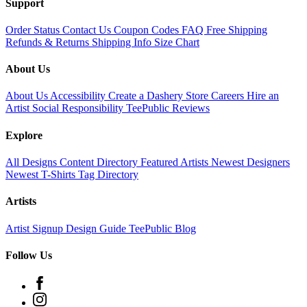
Support
Order Status
Contact Us
Coupon Codes
FAQ
Free Shipping
Refunds & Returns
Shipping Info
Size Chart
About Us
About Us
Accessibility
Create a Dashery Store
Careers
Hire an
Artist
Social Responsibility
TeePublic Reviews
Explore
All Designs
Content Directory
Featured Artists
Newest Designers
Newest T-Shirts
Tag Directory
Artists
Artist Signup
Design Guide
TeePublic Blog
Follow Us