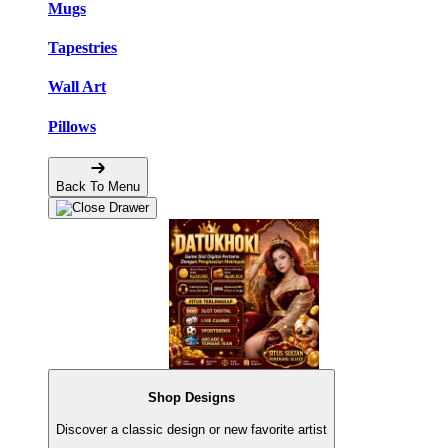
Mugs
Tapestries
Wall Art
Pillows
Back To Menu
Shop Designs
Discover a classic design or new favorite artist