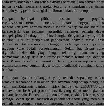
serta kenyamanan dalam setiap aktivitas bermain. Para pemain tidak
hanya sekadar memasang angka, tetapi juga menikmati perjalanan
bermain yang penuh strategi dan hiburan dalam satu tempat.
Dengan berbagai pilihan pasaran togel populer,
EMON777memberikan kebebasan kepada pengguna untuk
menentukan gaya bermain mereka sendiri. Setiap pasaran memiliki
karakteristik dan peluang tersendiri, sehingga pemain dapat
mengeksplorasi berbagai kombinasi angka dengan cara yang lebih
fleksibel. Hal ini menjadikan pengalaman bermain terasa lebih
dinamis dan tidak monoton, sehingga cocok bagi pemain pemula
maupun yang sudah berpengalaman. Selain itu, sistem yang
digunakan telah dilengkapi dengan teknologi keamanan yang
memastikan setiap data dan transaksi pemain terlindungi dengan
baik. Proses deposit dan penarikan dana juga dirancang cepat dan
praktis, sehingga pemain dapat fokus menikmati permainan tanpa
hambatan.
Dukungan layanan pelanggan yang tersedia sepanjang waktu
semakin menambah rasa aman dan nyaman bagi setiap pengguna
yang membutuhkan bantuan. Tidak hanya itu, EMON777juga
menawarkan berbagai promo menarik yang dapat meningkatkan
peluang bermain. Bonus untuk member baru, cashback harian, serta
berbagai event spesial menjadi daya tarik tersendiri yang membuat
pengalaman bermain semakin menguntungkan. Dengan kombinasi