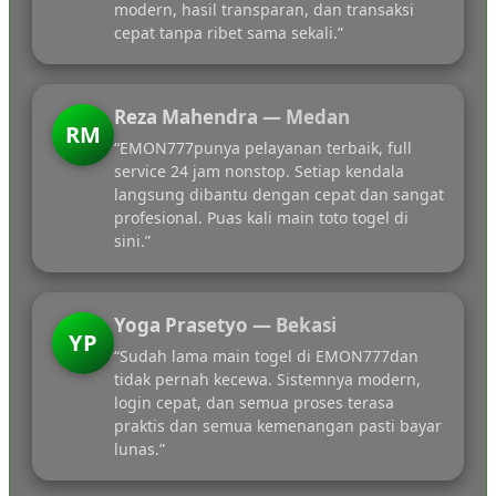
modern, hasil transparan, dan transaksi
cepat tanpa ribet sama sekali.”
Reza Mahendra — Medan
RM
“EMON777punya pelayanan terbaik, full
service 24 jam nonstop. Setiap kendala
langsung dibantu dengan cepat dan sangat
profesional. Puas kali main toto togel di
sini.”
Yoga Prasetyo — Bekasi
YP
“Sudah lama main togel di EMON777dan
tidak pernah kecewa. Sistemnya modern,
login cepat, dan semua proses terasa
praktis dan semua kemenangan pasti bayar
lunas.”