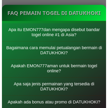
FAQ PEMAIN TOGEL DI DATUKHOKI
Apa itu EMON777dan mengapa disebut bandar
togel online #1 di Asia?
EMON777adalah platform permainan togel online
Bagaimana cara memulai petualangan bermain di
yang menawarkan berbagai pasaran populer di Asia
DATUKHOKI?
dengan sistem modern, keamanan tinggi, dan
pelayanan profesional sehingga menjadi pilihan
Pengguna cukup melakukan pendaftaran akun,
utama para pemain.
Apakah EMON777aman untuk bermain togel
melakukan login, kemudian memilih pasaran togel
online?
yang diinginkan. Setelah itu, pemain bisa langsung
memasang angka dan menikmati pengalaman
EMON777menggunakan sistem keamanan modern
bermain yang mudah dan cepat.
Apa saja jenis permainan yang tersedia di
dan enkripsi data untuk melindungi informasi
DATUKHOKI?
pengguna, sehingga memberikan pengalaman
bermain yang aman dan terpercaya.
EMON777menyediakan berbagai jenis permainan
Apakah ada bonus atau promo di DATUKHOKI?
togel seperti 4D, 3D, 2D, serta berbagai pasaran