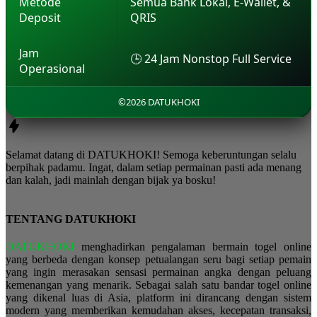
Metode
Semua Bank Lokal, E-Wallet, &
Deposit
QRIS
Jam
🕒 24 Jam Nonstop Full Service
Operasional
©2026 DATUKHOKI
Selamat datang di DATUKHOKI! Semoga keberuntungan selalu
berpihak padamu. Ingat, dalam setiap permainan pasti ada menang
dan kalah, jadi mainlah dengan bijak ya bosku!
TENTANG DATUKHOKI
DATUKHOKI
menghadirkan pengalaman bermain togel online
yang berbeda dengan konsep petualangan seru bagi setiap pemain
yang ingin merasakan sensasi permainan angka dengan peluang
kemenangan yang menarik. Sebagai salah satu bandar togel online
yang dikenal luas di Asia, platform ini dirancang dengan sistem
modern yang memberikan kemudahan akses, kecepatan transaksi,