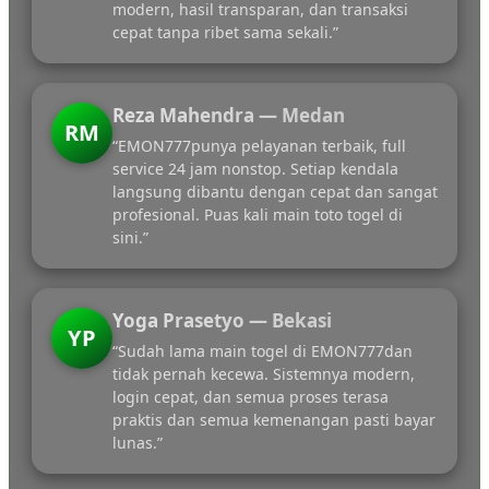
modern, hasil transparan, dan transaksi
cepat tanpa ribet sama sekali.”
Reza Mahendra — Medan
RM
“EMON777punya pelayanan terbaik, full
service 24 jam nonstop. Setiap kendala
langsung dibantu dengan cepat dan sangat
profesional. Puas kali main toto togel di
sini.”
Yoga Prasetyo — Bekasi
YP
“Sudah lama main togel di EMON777dan
tidak pernah kecewa. Sistemnya modern,
login cepat, dan semua proses terasa
praktis dan semua kemenangan pasti bayar
lunas.”