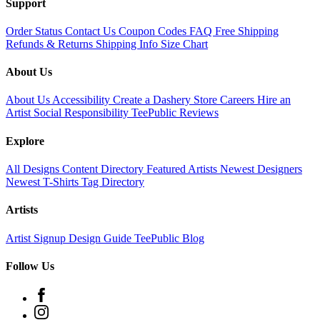
Support
Order Status
Contact Us
Coupon Codes
FAQ
Free Shipping
Refunds & Returns
Shipping Info
Size Chart
About Us
About Us
Accessibility
Create a Dashery Store
Careers
Hire an
Artist
Social Responsibility
TeePublic Reviews
Explore
All Designs
Content Directory
Featured Artists
Newest Designers
Newest T-Shirts
Tag Directory
Artists
Artist Signup
Design Guide
TeePublic Blog
Follow Us