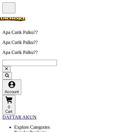
Apa Carik Palku??
Apa Carik Palku??
Apa Carik Palku??
Account
0
Cart
DAFTAR AKUN
Explore Categories