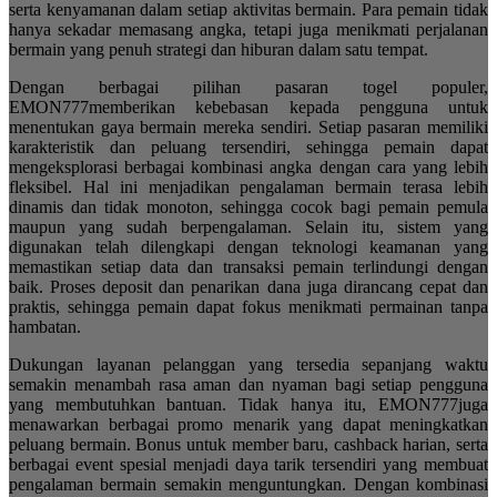
serta kenyamanan dalam setiap aktivitas bermain. Para pemain tidak
hanya sekadar memasang angka, tetapi juga menikmati perjalanan
bermain yang penuh strategi dan hiburan dalam satu tempat.
Dengan berbagai pilihan pasaran togel populer,
EMON777memberikan kebebasan kepada pengguna untuk
menentukan gaya bermain mereka sendiri. Setiap pasaran memiliki
karakteristik dan peluang tersendiri, sehingga pemain dapat
mengeksplorasi berbagai kombinasi angka dengan cara yang lebih
fleksibel. Hal ini menjadikan pengalaman bermain terasa lebih
dinamis dan tidak monoton, sehingga cocok bagi pemain pemula
maupun yang sudah berpengalaman. Selain itu, sistem yang
digunakan telah dilengkapi dengan teknologi keamanan yang
memastikan setiap data dan transaksi pemain terlindungi dengan
baik. Proses deposit dan penarikan dana juga dirancang cepat dan
praktis, sehingga pemain dapat fokus menikmati permainan tanpa
hambatan.
Dukungan layanan pelanggan yang tersedia sepanjang waktu
semakin menambah rasa aman dan nyaman bagi setiap pengguna
yang membutuhkan bantuan. Tidak hanya itu, EMON777juga
menawarkan berbagai promo menarik yang dapat meningkatkan
peluang bermain. Bonus untuk member baru, cashback harian, serta
berbagai event spesial menjadi daya tarik tersendiri yang membuat
pengalaman bermain semakin menguntungkan. Dengan kombinasi