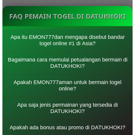
FAQ PEMAIN TOGEL DI DATUKHOKI
Apa itu EMON777dan mengapa disebut bandar
togel online #1 di Asia?
EMON777adalah platform permainan togel online
Bagaimana cara memulai petualangan bermain di
yang menawarkan berbagai pasaran populer di Asia
DATUKHOKI?
dengan sistem modern, keamanan tinggi, dan
pelayanan profesional sehingga menjadi pilihan
Pengguna cukup melakukan pendaftaran akun,
utama para pemain.
Apakah EMON777aman untuk bermain togel
melakukan login, kemudian memilih pasaran togel
online?
yang diinginkan. Setelah itu, pemain bisa langsung
memasang angka dan menikmati pengalaman
EMON777menggunakan sistem keamanan modern
bermain yang mudah dan cepat.
Apa saja jenis permainan yang tersedia di
dan enkripsi data untuk melindungi informasi
DATUKHOKI?
pengguna, sehingga memberikan pengalaman
bermain yang aman dan terpercaya.
EMON777menyediakan berbagai jenis permainan
Apakah ada bonus atau promo di DATUKHOKI?
togel seperti 4D, 3D, 2D, serta berbagai pasaran