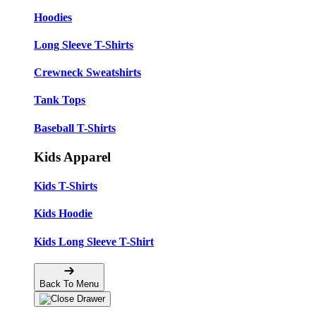
Hoodies
Long Sleeve T-Shirts
Crewneck Sweatshirts
Tank Tops
Baseball T-Shirts
Kids Apparel
Kids T-Shirts
Kids Hoodie
Kids Long Sleeve T-Shirt
Back To Menu