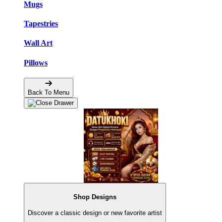
Mugs
Tapestries
Wall Art
Pillows
Back To Menu
Shop Designs
Discover a classic design or new favorite artist