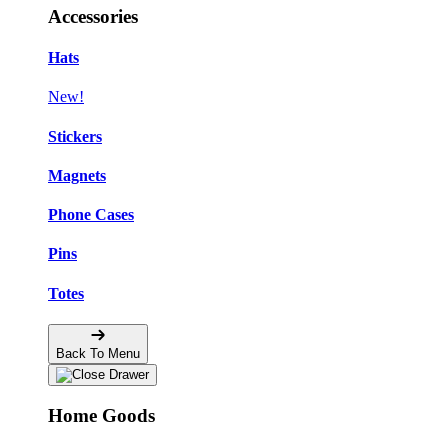
Accessories
Hats
New!
Stickers
Magnets
Phone Cases
Pins
Totes
Back To Menu
Home Goods