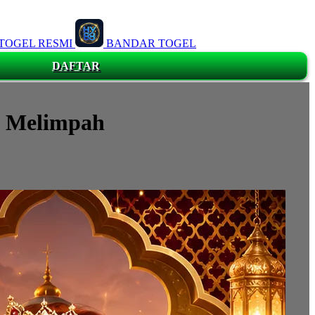
TOGEL RESMI
BANDAR TOGEL
DAFTAR
n Melimpah